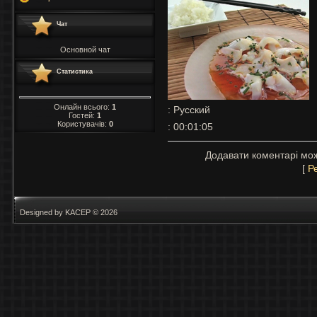
Чат
Основной чат
Статистика
Онлайн всього:
1
: Русский
Гостей:
1
Користувачів:
0
: 00:01:05
Додавати коментарі мож
[
Р
Designed by KACEP © 2026