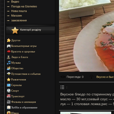
Видео
Погода на Gismeteo
Нова пошта
Магазин
замовлення
Категорії розділу
Другое
Компьютерные игры
Красота и здоровье
Люди и блоги
Музыка
Общество
Путешествия и события
Перегляди
: 0
Вкусно и быс
Развлечения
Сериалы
:
Спорт
Вкусное блюдо по старинному 
Транспорт
масло — 30 мл;соевый соус — 
Фильмы и анимация
лук — 1 столовая ложка;рис — 5
Хобби и образование
Юмор