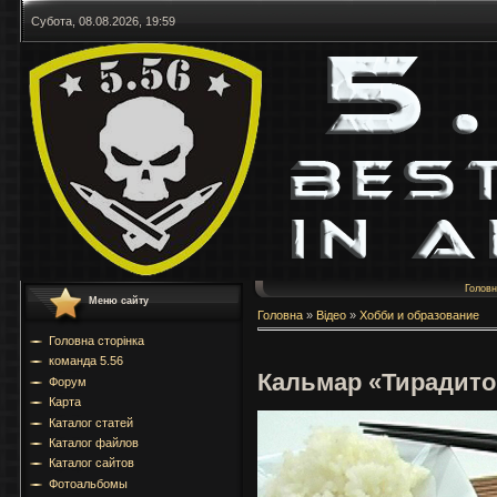
Субота, 08.08.2026, 19:59
Голов
Меню сайту
Головна
»
Відео
»
Хобби и образование
Головна сторінка
команда 5.56
Кальмар «Тирадито
Форум
Карта
Каталог статей
Каталог файлов
Каталог сайтов
Фотоальбомы