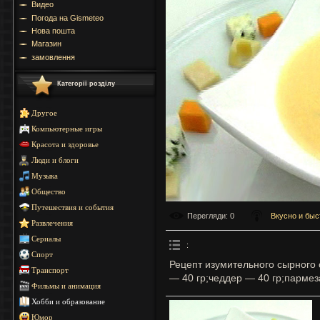
Видео
Погода на Gismeteo
Нова пошта
Магазин
замовлення
Категорії розділу
Другое
Компьютерные игры
Красота и здоровье
Люди и блоги
Музыка
Общество
Путешествия и события
Перегляди
: 0
Вкусно и быс
Развлечения
Сериалы
:
Спорт
Рецепт изумительного сырного 
Транспорт
— 40 гр;чеддер — 40 гр;пармез
Фильмы и анимация
Хобби и образование
Юмор