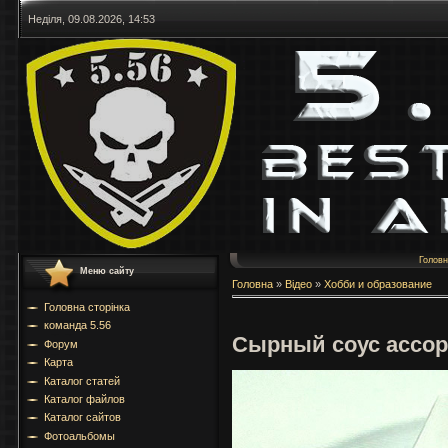
Неділя, 09.08.2026, 14:53
Голов
Меню сайту
Головна
»
Відео
»
Хобби и образование
Головна сторінка
команда 5.56
Сырный соус ассор
Форум
Карта
Каталог статей
Каталог файлов
Каталог сайтов
Фотоальбомы