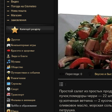
Видео
Погода на Gismeteo
Нова пошта
Магазин
замовлення
Категорії розділу
Другое
Компьютерные игры
Красота и здоровье
Люди и блоги
Музыка
Общество
Путешествия и события
Перегляди
: 0
Вкусно и быс
Развлечения
Сериалы
:
Спорт
Простой салат из простых прод
Транспорт
пучок;помидоры-черри — 22 шт
гр;копченая ветчина — 2 кусоч
Фильмы и анимация
оливковое масло, морская соль
Хобби и образование
петрушка.
Юмор