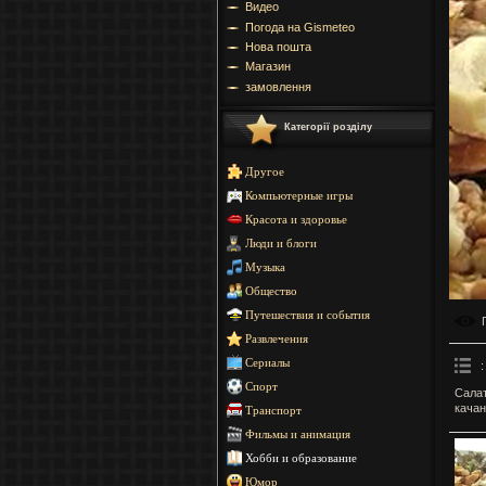
Видео
Погода на Gismeteo
Нова пошта
Магазин
замовлення
Категорії розділу
Другое
Компьютерные игры
Красота и здоровье
Люди и блоги
Музыка
Общество
Путешествия и события
Развлечения
Сериалы
:
Спорт
Салат
качан
Транспорт
Фильмы и анимация
Хобби и образование
Юмор