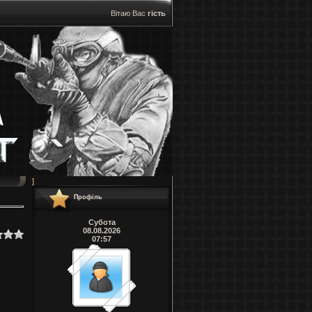
Вітаю Вас
гість
]
Профіль
Субота
08.08.2026
07:57