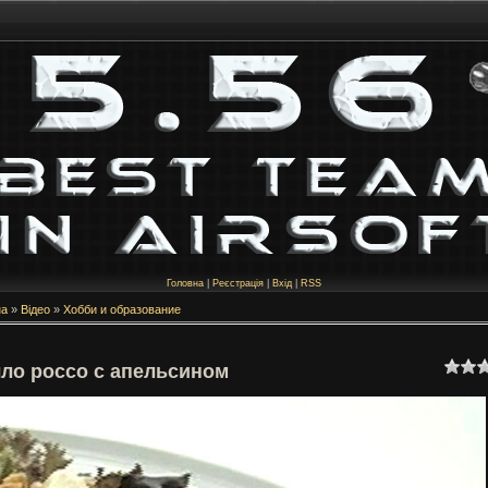
Головна
|
Реєстрація
|
Вхід
|
RSS
на
»
Відео
»
Хобби и образование
ло россо с апельсином