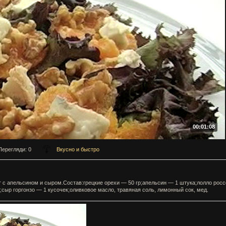
00:01:08
Перегляди
: 0
Вкусно и быстро
 с апельсином и сыром.Состав:грецкие орехи — 50 гр;апельсин — 1 штука;лолло росс
;сыр горгонзо — 1 кусочек;оливковое масло, травяная соль, лимонный сок, мед.