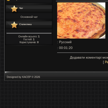
Чат
Основной чат
Статистика
Онлайн всього:
1
Гостей:
1
: Русский
Користувачів:
0
: 00:01:20
Додавати коментарі мож
[
Р
Designed by KACEP © 2026