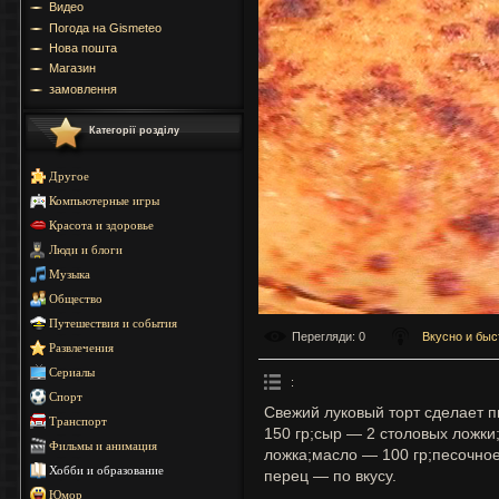
Видео
Погода на Gismeteo
Нова пошта
Магазин
замовлення
Категорії розділу
Другое
Компьютерные игры
Красота и здоровье
Люди и блоги
Музыка
Общество
Путешествия и события
Перегляди
: 0
Вкусно и быс
Развлечения
Сериалы
:
Спорт
Свежий луковый торт сделает
Транспорт
150 гр;сыр — 2 столовых ложки
Фильмы и анимация
ложка;масло — 100 гр;песочное
Хобби и образование
перец — по вкусу.
Юмор