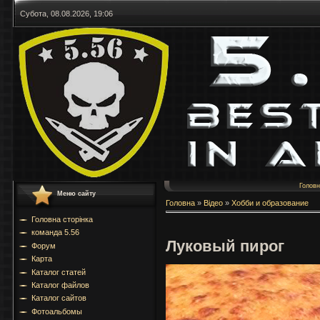
Субота, 08.08.2026, 19:06
Голов
Меню сайту
Головна
»
Відео
»
Хобби и образование
Головна сторінка
команда 5.56
Луковый пирог
Форум
Карта
Каталог статей
Каталог файлов
Каталог сайтов
Фотоальбомы