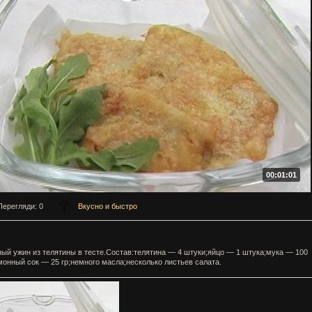
00:01:01
Перегляди
: 0
Вкусно и быстро
ый ужин из телятины в тесте.Состав:телятина — 4 штуки;яйцо — 1 штука;мука — 100
монный сок — 25 гр;немного масла;несколько листьев салата.