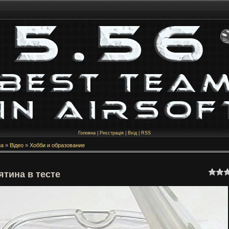
Головна
|
Реєстрація
|
Вхід
|
RSS
на
»
Відео
»
Хобби и образование
ятина в тесте