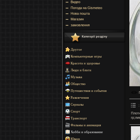
Видео
Погода на Gismeteo
Нова пошта
Магазин
замовлення
Категорії розділу
Другое
Компьютерные игры
Красота и здоровье
Люди и блоги
Музыка
Общество
Путешествия и события
Развлечения
Сериалы
:
Спорт
Плотн
гр;ли
Транспорт
Фильмы и анимация
Хобби и образование
Юмор