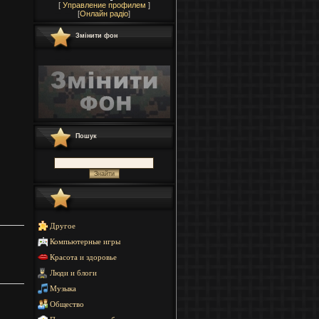
[
Управление профилем
]
[
Онлайн радіо
]
Змінити фон
Пошук
Другое
Компьютерные игры
Красота и здоровье
Люди и блоги
Музыка
Общество