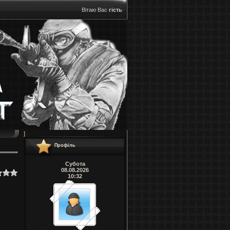
Вітаю Вас
гість
]
Профіль
Субота
08.08.2026
10:32