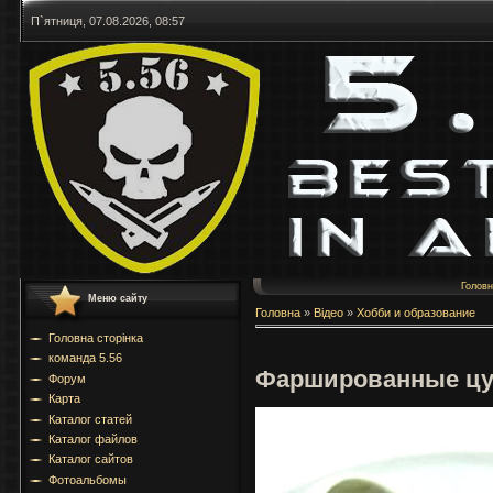
П`ятниця, 07.08.2026, 08:57
Голов
Меню сайту
Головна
»
Відео
»
Хобби и образование
Головна сторінка
команда 5.56
Фаршированные цу
Форум
Карта
Каталог статей
Каталог файлов
Каталог сайтов
Фотоальбомы