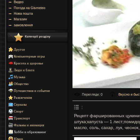
Видео
Погода на Gismeteo
Нова пошта
Магазин
замовлення
Категорії розділу
Другое
Компьютерные игры
Красота и здоровье
Люди и блоги
Музыка
Общество
Путешествия и события
Перегляди
: 0
Вкусно и быс
Развлечения
Сериалы
:
Спорт
Рецепт фаршированных цукини.
Транспорт
штука;капуста — 1 лист;помидо
Фильмы и анимация
масло, соль, сахар, лук, чеснок
Хобби и образование
Юмор