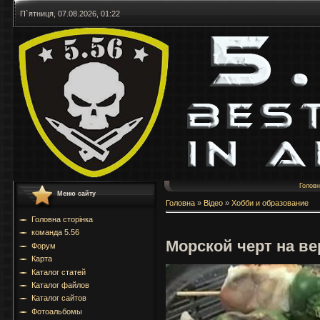
П`ятниця, 07.08.2026, 01:22
Голов
Меню сайту
Головна
»
Відео
»
Хобби и образование
Головна сторінка
команда 5.56
Морской черт на ве
Форум
Карта
Каталог статей
Каталог файлов
Каталог сайтов
Фотоальбомы