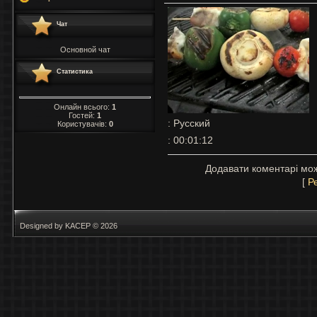
Чат
Основной чат
Статистика
Онлайн всього:
1
Гостей:
1
: Русский
Користувачів:
0
: 00:01:12
Додавати коментарі мож
[
Р
Designed by KACEP © 2026