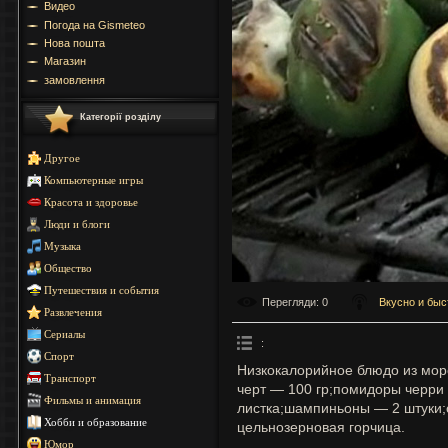
Видео
Погода на Gismeteo
Нова пошта
Магазин
замовлення
Категорії розділу
Другое
Компьютерные игры
Красота и здоровье
Люди и блоги
Музыка
Общество
Путешествия и события
Перегляди
: 0
Вкусно и быс
Развлечения
Сериалы
:
Спорт
Низкокалорийное блюдо из морс
Транспорт
черт — 100 гр;помидоры черри
Фильмы и анимация
листка;шампиньоны — 2 штуки;о
Хобби и образование
цельнозерновая горчица.
Юмор