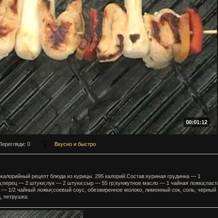
00:01:12
Перегляди
: 0
Вкусно и быстро
калорийный рецепт блюда из курицы. 295 калорий.Состав:куриная грудинка — 1
;перец — 2 штуки;лук — 2 штуки;сыр — 55 гр;кунжутное масло — 1 чайная ложка;паст
 — 1/2 чайный ложки;соевый соус, обезжиренное молоко, лимонный сок, соль, черный
, петрушка.