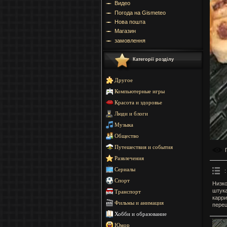
Видео
Погода на Gismeteo
Нова пошта
Магазин
замовлення
Категорії розділу
Другое
Компьютерные игры
Красота и здоровье
Люди и блоги
Музыка
Общество
Путешествия и события
Развлечения
Сериалы
:
Спорт
Низко
штука
Транспорт
карри
Фильмы и анимация
перец
Хобби и образование
Юмор