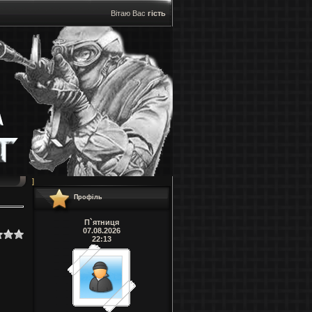
Вітаю Вас
гість
]
Профіль
П`ятниця
07.08.2026
22:13