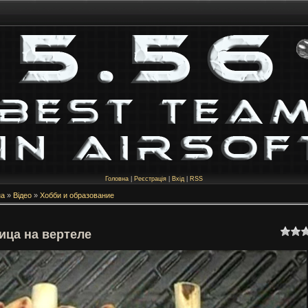
Головна
|
Реєстрація
|
Вхід
|
RSS
на
»
Відео
»
Хобби и образование
ица на вертеле