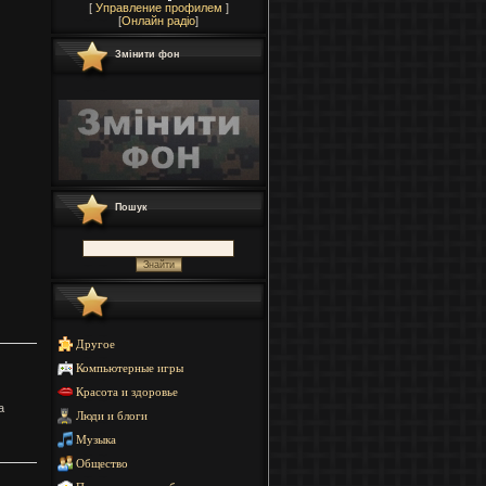
[
Управление профилем
]
[
Онлайн радіо
]
Змінити фон
Пошук
Другое
Компьютерные игры
Красота и здоровье
а
Люди и блоги
Музыка
Общество