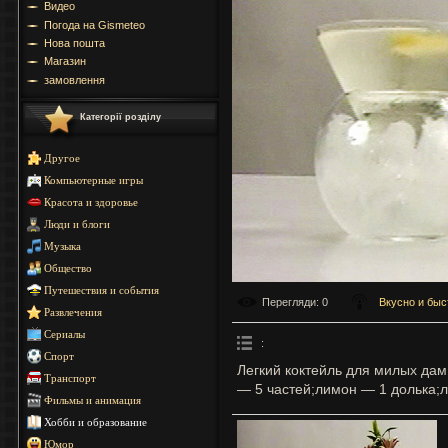
Видео
Погода на Gismeteo
Нова пошта
Магазин
замовлення
Категорії розділу
Другое
Компьютерные игры
Красота и здоровье
Люди и блоги
Музыка
Общество
Путешествия и события
Перегляди
: 0
Вкусно и быс
Развлечения
Сериалы
:
Спорт
Легкий коктейль для милых дам
Транспорт
— 5 частей;лимон — 1 долька;
Фильмы и анимация
Хобби и образование
Юмор