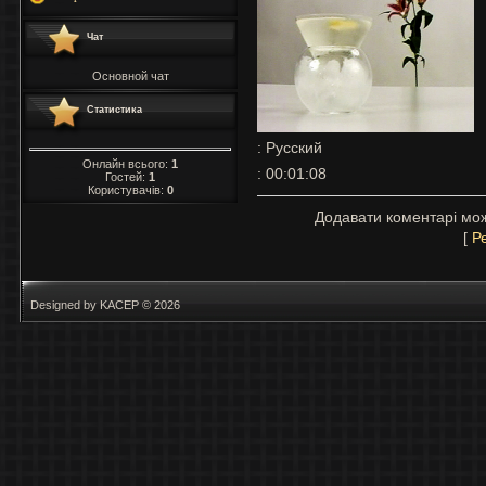
Чат
Основной чат
Статистика
: Русский
Онлайн всього:
1
: 00:01:08
Гостей:
1
Користувачів:
0
Додавати коментарі мож
[
Р
Designed by KACEP © 2026