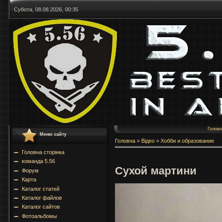
Субота, 08.08.2026, 00:35
Голов
Меню сайту
Головна
»
Відео
»
Хобби и образование
Головна сторінка
команда 5.56
Сухой мартини
Форум
Карта
Каталог статей
Каталог файлов
Каталог сайтов
Фотоальбомы