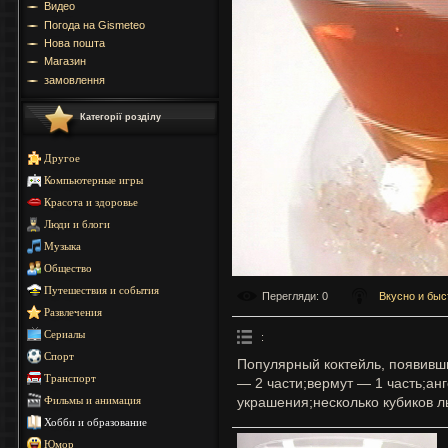
Видео
Погода на Gismeteo
Нова пошта
Магазин
замовлення
Категорії розділу
Другое
Компьютерные игры
Красота и здоровье
Люди и блоги
Музыка
Общество
Путешествия и события
Перегляди
: 0
Вкусно и быс
Развлечения
Сериалы
:
Спорт
Популярный коктейль, появивши
Транспорт
— 2 части;вермут — 1 часть;ан
украшения;несколько кубиков л
Фильмы и анимация
Хобби и образование
Юмор