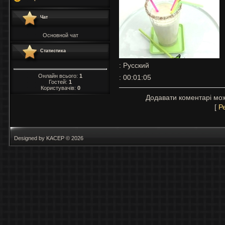
Чат
Основной чат
Статистика
: Русский
Онлайн всього:
1
: 00:01:05
Гостей:
1
Користувачів:
0
Додавати коментарі мож
[
Р
Designed by KACEP © 2026