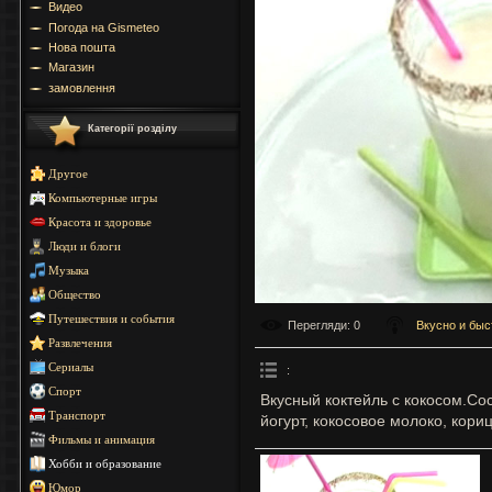
Видео
Погода на Gismeteo
Нова пошта
Магазин
замовлення
Категорії розділу
Другое
Компьютерные игры
Красота и здоровье
Люди и блоги
Музыка
Общество
Путешествия и события
Перегляди
: 0
Вкусно и быс
Развлечения
Сериалы
:
Спорт
Вкусный коктейль с кокосом.Сос
Транспорт
йогурт, кокосовое молоко, кори
Фильмы и анимация
Хобби и образование
Юмор