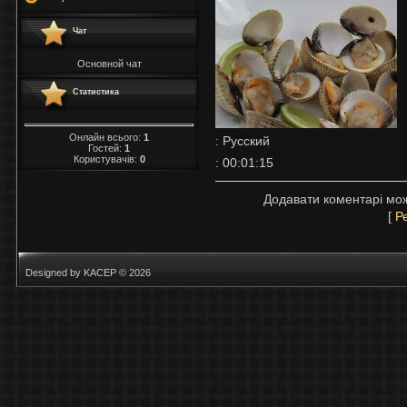
Чат
Основной чат
Статистика
Онлайн всього:
1
: Русский
Гостей:
1
Користувачів:
0
: 00:01:15
Додавати коментарі мож
[
Р
Designed by KACEP © 2026