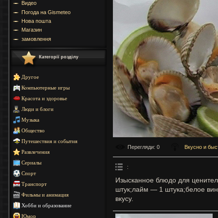
Видео
Погода на Gismeteo
Нова пошта
Магазин
замовлення
Категорії розділу
Другое
Компьютерные игры
Красота и здоровье
Люди и блоги
Музыка
Общество
Путешествия и события
Перегляди
: 0
Вкусно и быс
Развлечения
Сериалы
:
Спорт
Изысканное блюдо для ценител
Транспорт
штук;лайм — 1 штука;белое ви
Фильмы и анимация
вкусу.
Хобби и образование
Юмор