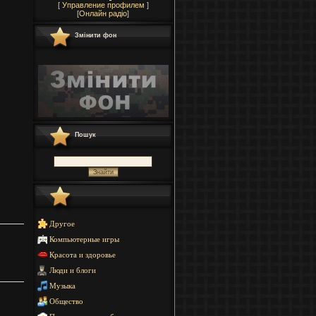
[
Управление профилем
]
[
Онлайн радіо
]
Змінити фон
Пошук
Другое
Компьютерные игры
Красота и здоровье
Люди и блоги
Музыка
Общество