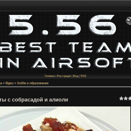
Головна
|
Реєстрація
|
Вхід
|
RSS
на
»
Відео
»
Хобби и образование
ты с собрасадой и алиоли