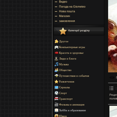
Видео
Погода на Gismeteo
Нова пошта
Магазин
замовлення
Категорії розділу
Другое
Компьютерные игры
Красота и здоровье
Люди и блоги
Музыка
Общество
Путешествия и события
Развлечения
Сериалы
:
Спорт
Рецеп
полов
Транспорт
Фильмы и анимация
Хобби и образование
Юмор