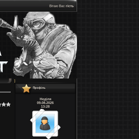
Вітаю Вас
гість
]
Профіль
Неділя
09.08.2026
13:28