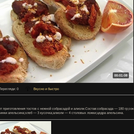
00:01:08
Перегляди
: 0
Вкусно и быстро
т приготовления тостов с нежной собрасадой и алиоли.Состав:собрасада — 180 гр;сок
инки апельсина;хлеб — 3 кусочка;алиоли — 4 столовых ложки;цедра апельсина.