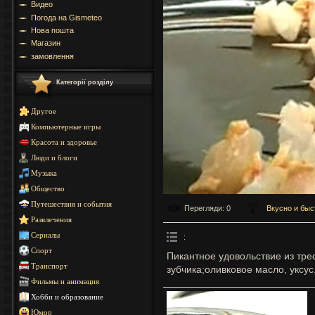
Видео
Погода на Gismeteo
Нова пошта
Магазин
замовлення
Категорії розділу
Другое
Компьютерные игры
Красота и здоровье
Люди и блоги
Музыка
Общество
Путешествия и события
Перегляди
: 0
Вкусно и быс
Развлечения
Сериалы
:
Спорт
Пикантное удовольствие из тре
Транспорт
зубчика;оливковое масло, уксус
Фильмы и анимация
Хобби и образование
Юмор