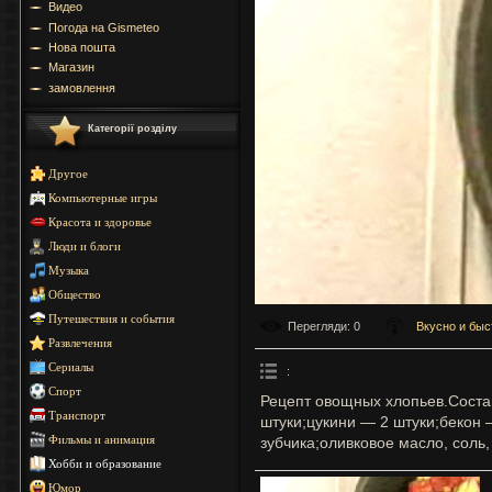
Видео
Погода на Gismeteo
Нова пошта
Магазин
замовлення
Категорії розділу
Другое
Компьютерные игры
Красота и здоровье
Люди и блоги
Музыка
Общество
Путешествия и события
Перегляди
: 0
Вкусно и быс
Развлечения
Сериалы
:
Спорт
Рецепт овощных хлопьев.Соста
Транспорт
штуки;цукини — 2 штуки;бекон 
зубчика;оливковое масло, соль,
Фильмы и анимация
Хобби и образование
Юмор