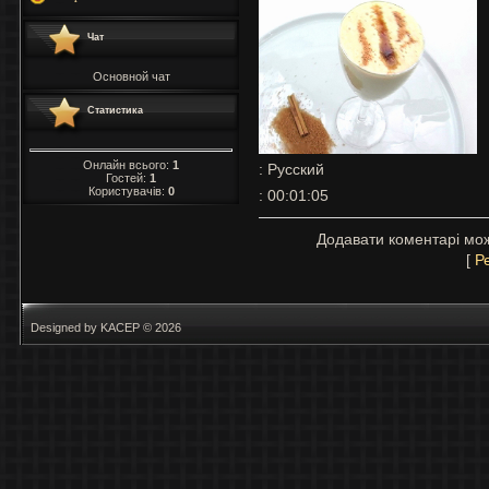
Чат
Основной чат
Статистика
Онлайн всього:
1
: Русский
Гостей:
1
Користувачів:
0
: 00:01:05
Додавати коментарі мож
[
Р
Designed by KACEP © 2026