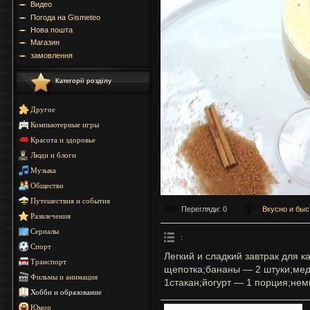
Видео
Погода на Gismeteo
Нова пошта
Магазин
замовлення
Категорії розділу
Другое
Компьютерные игры
Красота и здоровье
Люди и блоги
Музыка
Общество
Путешествия и события
Перегляди
: 0
Вкусно и быс
Развлечения
Сериалы
:
Спорт
Легкий и сладкий завтрак для 
Транспорт
щепотка;бананы — 2 штуки;мед
Фильмы и анимация
1стакан;йогурт — 1 порция;нем
Хобби и образование
Юмор