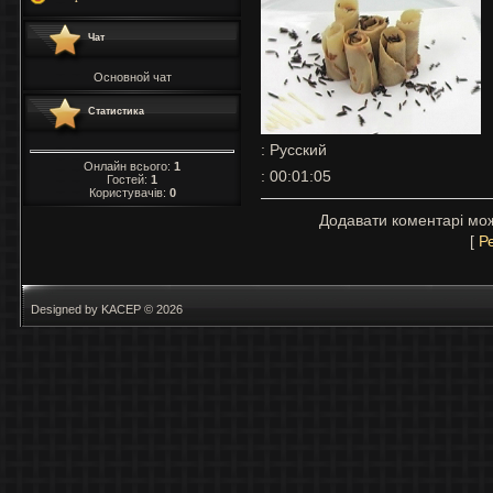
Чат
Основной чат
Статистика
: Русский
Онлайн всього:
1
: 00:01:05
Гостей:
1
Користувачів:
0
Додавати коментарі мож
[
Р
Designed by KACEP © 2026