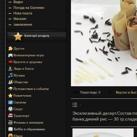
Видео
Погода на Gismeteo
Нова пошта
Магазин
замовлення
Категорії розділу
Другое
Компьютерные игры
Красота и здоровье
Люди и блоги
Музыка
Общество
Путешествия и события
Перегляди
: 0
Вкусно и быс
Развлечения
Сериалы
:
Спорт
Эксклюзивный десерт.Состав:п
Транспорт
банка;дикикй рис — 30 гр;сладк
Фильмы и анимация
Хобби и образование
Юмор