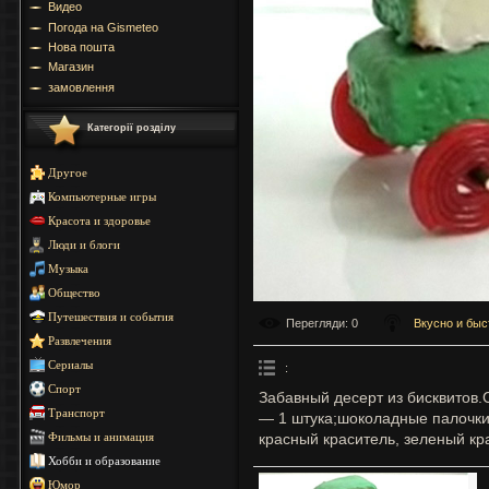
Видео
Погода на Gismeteo
Нова пошта
Магазин
замовлення
Категорії розділу
Другое
Компьютерные игры
Красота и здоровье
Люди и блоги
Музыка
Общество
Путешествия и события
Перегляди
: 0
Вкусно и быс
Развлечения
Сериалы
:
Спорт
Забавный десерт из бисквитов.
Транспорт
— 1 штука;шоколадные палочки
красный краситель, зеленый кр
Фильмы и анимация
Хобби и образование
Юмор