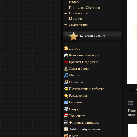
Видео
Погода на Gismeteo
Нова пошта
Магазин
замовлення
Категорії розділу
Другое
Компьютерные игры
Красота и здоровье
Люди и блоги
Музыка
Общество
Путешествия и события
Развлечения
Сериалы
:
Спорт
Рецеп
ягоды
Транспорт
Фильмы и анимация
Хобби и образование
Юмор