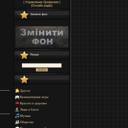
[
Управление профилем
]
[
Онлайн радіо
]
Змінити фон
Пошук
Другое
Компьютерные игры
Красота и здоровье
Люди и блоги
Музыка
Общество