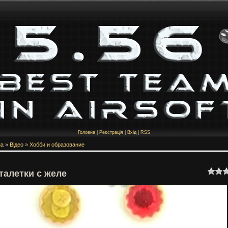
Головна
|
Реєстрація
|
Вхід
|
RSS
на
»
Відео
»
Хобби и образование
талетки с желе