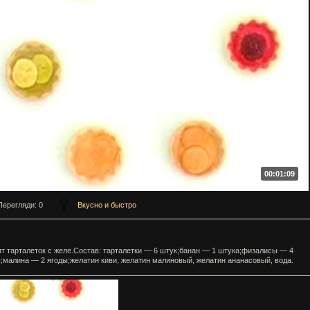
00:01:09
Перегляди
: 0
Вкусно и быстро
т тарталеток с желе.Состав: тарталетки — 6 штук;банан — 1 штука;физалисы — 4
;малина — 2 ягоды;желатин киви, желатин малиновый, желатин ананасовый, вода.