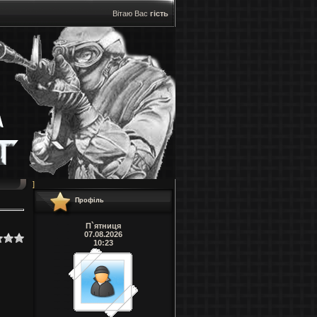
Вітаю Вас
гість
]
Профіль
П`ятниця
07.08.2026
10:23