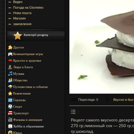
Видео
Погода на Gismeteo
Нова пошта
Магазин
замовлення
Категорії розділу
Другое
Компьютерные игры
Красота и здоровье
Люди и блоги
Музыка
Общество
Путешествия и события
Развлечения
Перегляди
: 0
Вкусно и быс
Сериалы
Спорт
:
Транспорт
Рецепт самого вкусного десерт
Фильмы и анимация
270 гр;лимонный сок — 250 гр;
Хобби и образование
гр;шоколад.
Юмор