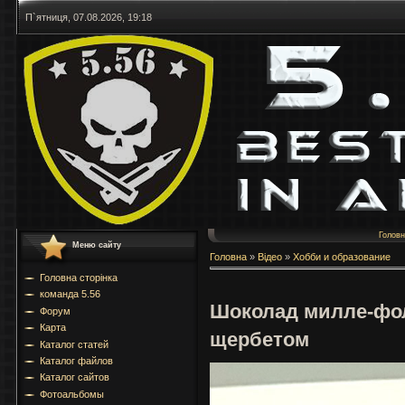
П`ятниця, 07.08.2026, 19:18
Голов
Меню сайту
Головна
»
Відео
»
Хобби и образование
Головна сторінка
команда 5.56
Шоколад милле-фо
Форум
Карта
щербетом
Каталог статей
Каталог файлов
Каталог сайтов
Фотоальбомы