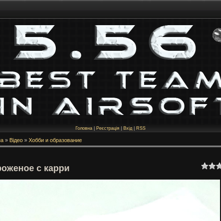
Головна
|
Реєстрація
|
Вхід
|
RSS
на
»
Відео
»
Хобби и образование
оженое с карри