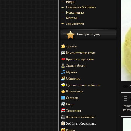
Видео
Погода на Gismeteo
Нова пошта
Магазин
замовлення
Категорії розділу
Другое
Компьютерные игры
Красота и здоровье
Люди и блоги
Музыка
Общество
Путешествия и события
Развлечения
Сериалы
:
Спорт
Рецеп
желтк
Транспорт
Фильмы и анимация
Хобби и образование
Юмор