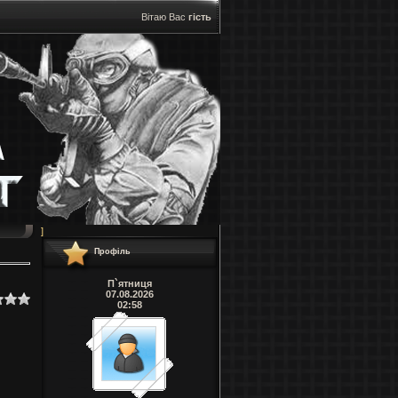
Вітаю Вас
гість
]
Профіль
П`ятниця
07.08.2026
02:58