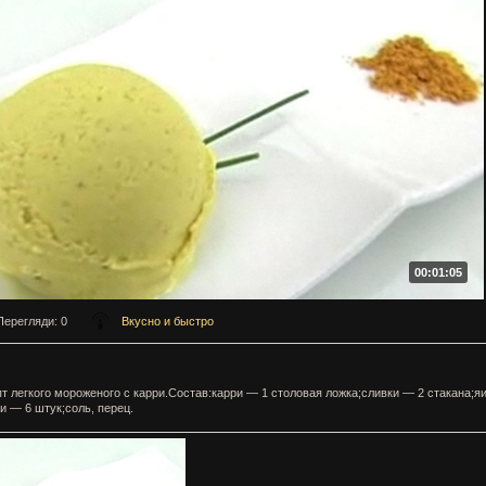
00:01:05
Перегляди
: 0
Вкусно и быстро
т легкого мороженого с карри.Состав:карри — 1 столовая ложка;сливки — 2 стакана;я
и — 6 штук;соль, перец.