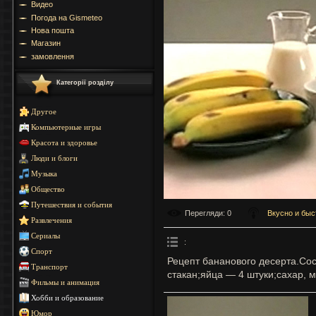
Видео
Погода на Gismeteo
Нова пошта
Магазин
замовлення
Категорії розділу
Другое
Компьютерные игры
Красота и здоровье
Люди и блоги
Музыка
Общество
Путешествия и события
Перегляди
: 0
Вкусно и быс
Развлечения
Сериалы
:
Спорт
Рецепт бананового десерта.Со
Транспорт
стакан;яйца — 4 штуки;сахар, м
Фильмы и анимация
Хобби и образование
Юмор