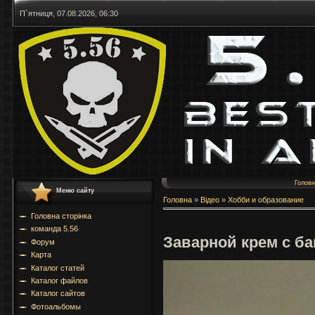
П`ятниця, 07.08.2026, 06:30
Голов
Меню сайту
Головна
»
Відео
»
Хобби и образование
Головна сторінка
команда 5.56
Заварной крем с б
Форум
Карта
Каталог статей
Каталог файлов
Каталог сайтов
Фотоальбомы