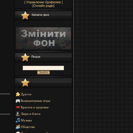
[
Управление профилем
]
[
Онлайн радіо
]
Змінити фон
Пошук
Другое
Компьютерные игры
Красота и здоровье
Люди и блоги
Музыка
Общество