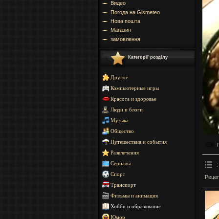
Видео
Погода на Gismeteo
Нова пошта
Магазин
замовлення
Категорії розділу
Другое
Компьютерные игры
Красота и здоровье
Люди и блоги
Музыка
Общество
Путешествия и события
Развлечения
Сериалы
:
Спорт
Рецеп
Транспорт
Фильмы и анимация
Хобби и образование
Юмор