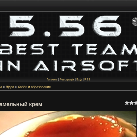
Головна
|
Реєстрація
|
Вхід
|
RSS
на
»
Відео
»
Хобби и образование
амельный крем