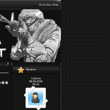
Вітаю Вас
гість
]
Профіль
Субота
08.08.2026
09:15