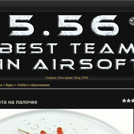
Головна
|
Реєстрація
|
Вхід
|
RSS
на
»
Відео
»
Хобби и образование
та на палочке