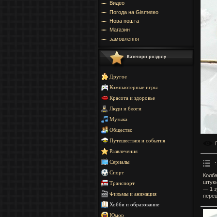
Видео
Погода на Gismeteo
Нова пошта
Магазин
замовлення
Категорії розділу
Другое
Компьютерные игры
Красота и здоровье
Люди и блоги
Музыка
Общество
Путешествия и события
Развлечения
Сериалы
:
Спорт
Колба
штуки
Транспорт
— 1 з
Фильмы и анимация
перец
Хобби и образование
Юмор