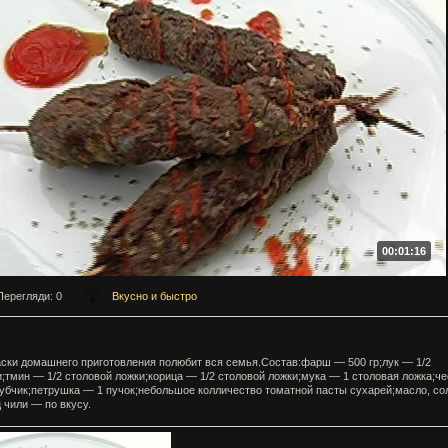
00:01:16
Перегляди
: 0
Вкусно и быстро
ски домашнего приготовления полюбит вся семья.Состав:фарш — 500 гр;лук — 1/2
;тмин — 1/2 столовой ложки;корица — 1/2 столовой ложки;мука — 1 столовая ложка;че
убчик;петрушка — 1 пучок;небольшое колличество томатной пасты сухарей;масло, со
 чили — по вкусу.