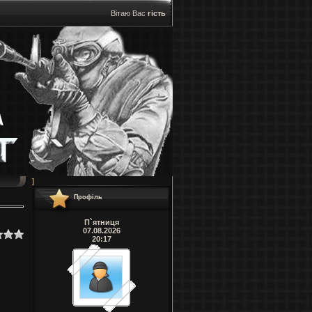
Вітаю Вас
гість
]
Профіль
П`ятниця
07.08.2026
20:17