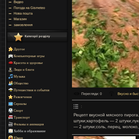
Видео
Погода на Gismeteo
Нова пошта
Магазин
замовлення
Категорії розділу
Другое
Компьютерные игры
Красота и здоровье
Люди и блоги
Музыка
Общество
Путешествия и события
Перегляди
: 0
Вкусно и быс
Развлечения
Сериалы
:
Спорт
Рецепт вкусной мясного пирог
Транспорт
штуки;картофель — 2 штуки;лу
Фильмы и анимация
— 2 штуки;соль, перец, молоко,
Хобби и образование
Юмор