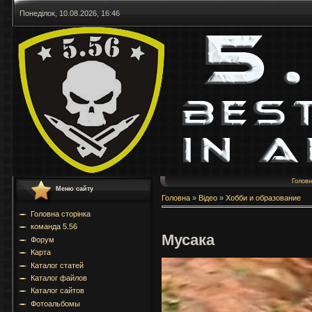
Понеділок, 10.08.2026, 16:46
Голов
Меню сайту
Головна
»
Відео
»
Хобби и образование
Головна сторінка
команда 5.56
Мусака
Форум
Карта
Каталог статей
Каталог файлов
Каталог сайтов
Фотоальбомы