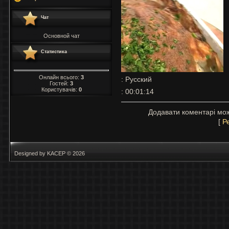
Чат
Основной чат
Статистика
Онлайн всього:
3
: Русский
Гостей:
3
Користувачів:
0
: 00:01:14
Додавати коментарі мож
[
Р
Designed by KACEP © 2026