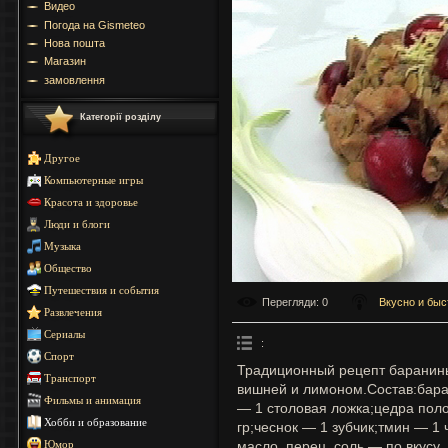
Видео
Погода на Gismeteo
Нова пошта
Магазин
замовлення
Категорії розділу
Другое
Компьютерные игры
Красота и здоровье
Люди и блоги
Музыка
Общество
Путешествия и события
Перегляди
: 0
Вкусно и быс
Развлечения
Сериалы
:
Спорт
Традиционный рецепт баранины
Транспорт
вишней и лимоном.Состав:бара
Фильмы и анимация
— 1 столовая ложка;цедра пол
Хобби и образование
гр;чеснок — 1 зубчик;тмин — 1 
масло, перец, соль — по вкусу.
Юмор