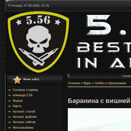
П`ятниця, 07.08.2026, 21:31
Голов
Меню сайту
Головна
»
Відео
»
Хобби и образование
Головна сторінка
команда 5.56
Баранина с вишней
Форум
Карта
Каталог статей
Каталог файлов
Каталог сайтов
Фотоальбомы