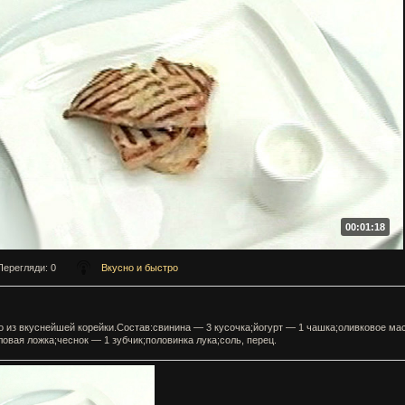
00:01:18
Перегляди
: 0
Вкусно и быстро
 из вкуснейшей корейки.Состав:свинина — 3 кусочка;йогурт — 1 чашка;оливковое ма
ловая ложка;чеснок — 1 зубчик;половинка лука;соль, перец.