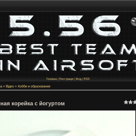
Головна
|
Реєстрація
|
Вхід
|
RSS
на
»
Відео
»
Хобби и образование
ная корейка с йогуртом