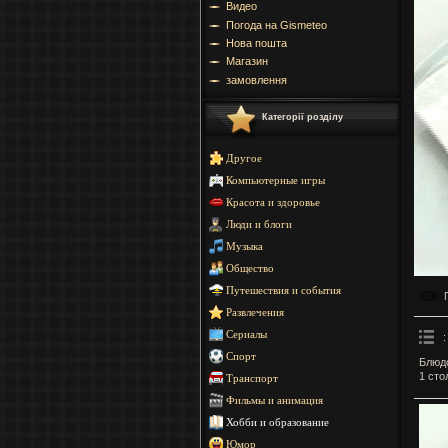
Видео
Погода на Gismeteo
Нова пошта
Магазин
замовлення
Категорії розділу
Другое
Компьютерные игры
Красота и здоровье
Люди и блоги
Музыка
Общество
Путешествия и события
Развлечения
Сериалы
:
Спорт
Блюдо
1 сто
Транспорт
Фильмы и анимация
Хобби и образование
Юмор