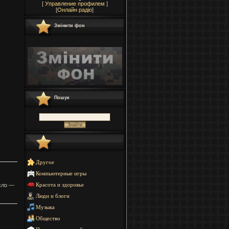
[
Управление профилем
]
[
Онлайн радіо
]
Змінити фон
Пошук
Другое
Компьютерные игры
сло —
Красота и здоровье
Люди и блоги
Музыка
Общество