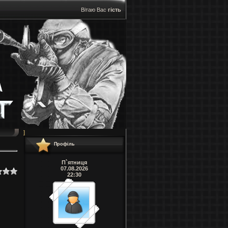
Вітаю Вас
гість
]
Профіль
П`ятниця
07.08.2026
22:30