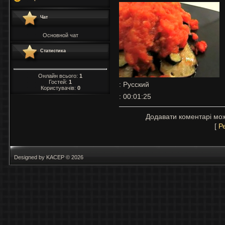
Чат
Основной чат
Статистика
Онлайн всього:
1
Гостей:
1
: Русский
Користувачів:
0
: 00:01:25
Додавати коментарі мож
[
Р
Designed by KACEP © 2026