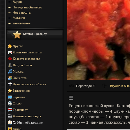
Видео
Погода на Gismeteo
Нова пошта
Магазин
замовлення
Категорії розділу
Другое
Компьютерные игры
Красота и здоровье
Люди и блоги
Музыка
Общество
Путешествия и события
Перегляди
: 0
Вкусно и быс
Развлечения
Сериалы
:
Спорт
Рецепт испанской кухни. Карт
Транспорт
порции:помидоры — 4 штуки;ка
штука;баклажан — 1 штука;пере
Фильмы и анимация
сахар — 1 чайная ложка;соль, 
Хобби и образование
Юмор