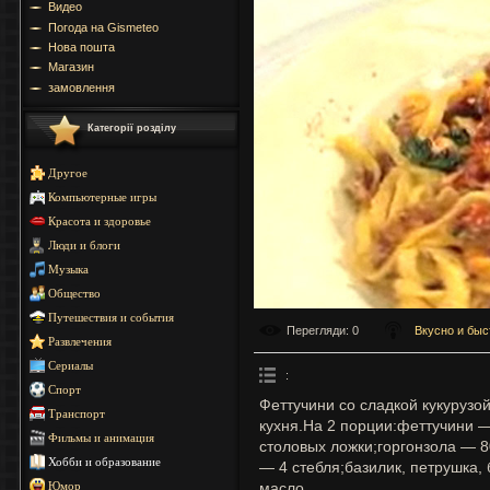
Видео
Погода на Gismeteo
Нова пошта
Магазин
замовлення
Категорії розділу
Другое
Компьютерные игры
Красота и здоровье
Люди и блоги
Музыка
Общество
Путешествия и события
Перегляди
: 0
Вкусно и быс
Развлечения
Сериалы
:
Спорт
Феттучини со сладкой кукурузо
Транспорт
кухня.На 2 порции:феттучини —
Фильмы и анимация
столовых ложки;горгонзола — 
Хобби и образование
— 4 стебля;базилик, петрушка, 
масло.
Юмор