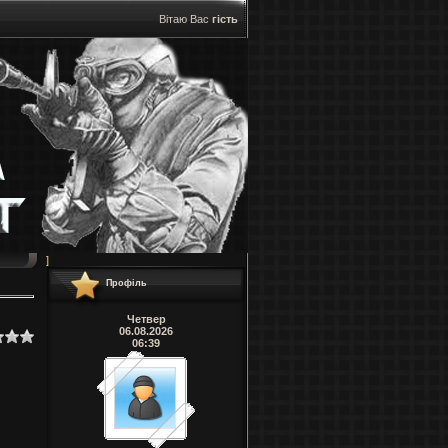
Вітаю Вас
гість
]
Профіль
Четвер
06.08.2026
06:39