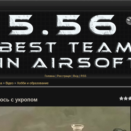
Головна
|
Реєстрація
|
Вхід
|
RSS
на
»
Відео
»
Хобби и образование
ось с укропом