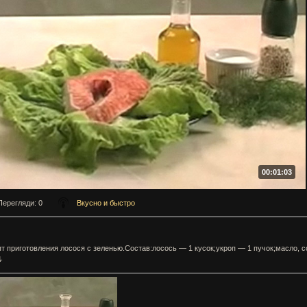
00:01:03
Перегляди
: 0
Вкусно и быстро
т приготовления лосося с зеленью.Состав:лосось — 1 кусок;укроп — 1 пучок;масло, с
.