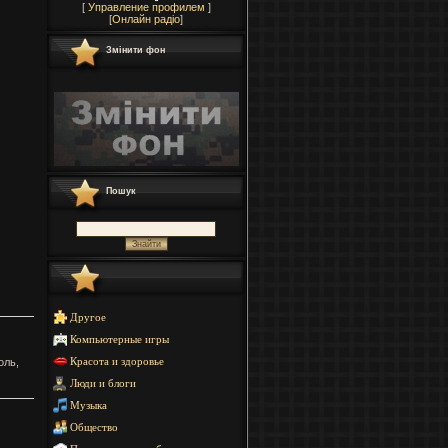
[
Управление профилем
]
[
Онлайн радіо
]
Змінити фон
Пошук
Другое
Компьютерные игры
оль,
Красота и здоровье
Люди и блоги
Музыка
Общество