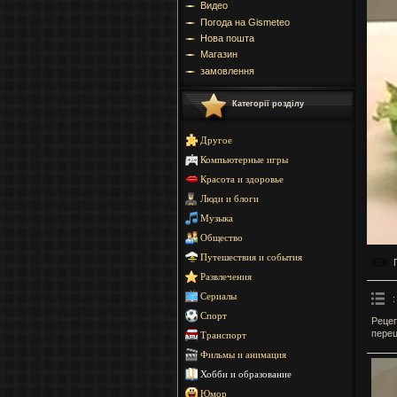
Видео
Погода на Gismeteo
Нова пошта
Магазин
замовлення
Категорії розділу
Другое
Компьютерные игры
Красота и здоровье
Люди и блоги
Музыка
Общество
Путешествия и события
Развлечения
Сериалы
:
Спорт
Рецеп
перец
Транспорт
Фильмы и анимация
Хобби и образование
Юмор