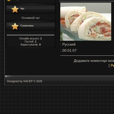
Чат
Основной чат
Статистика
Онлайн всього:
1
Гостей:
1
: Русский
Користувачів:
0
: 00:01:07
Додавати коментарі мож
[
Р
Designed by KACEP © 2026