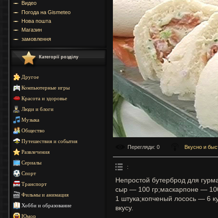
Видео
Погода на Gismeteo
Нова пошта
Магазин
замовлення
Категорії розділу
Другое
Компьютерные игры
Красота и здоровье
Люди и блоги
Музыка
Общество
Путешествия и события
Перегляди
: 0
Вкусно и быс
Развлечения
Сериалы
:
Спорт
Непростой бутерброд для гурма
Транспорт
сыр — 100 гр;маскарпоне — 100
Фильмы и анимация
1 штука;копченый лосось — 6 к
Хобби и образование
вкусу.
Юмор