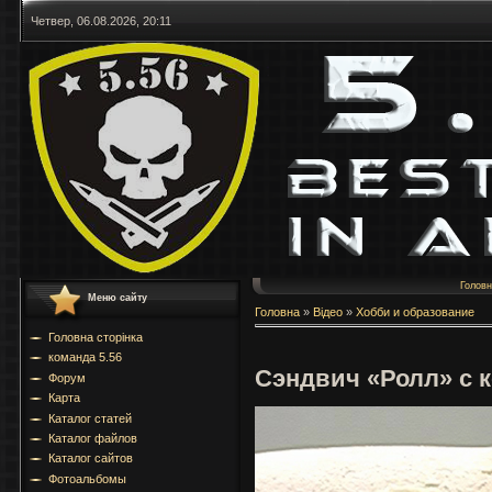
Четвер, 06.08.2026, 20:11
Голов
Меню сайту
Головна
»
Відео
»
Хобби и образование
Головна сторінка
команда 5.56
Сэндвич «Ролл» с 
Форум
Карта
Каталог статей
Каталог файлов
Каталог сайтов
Фотоальбомы