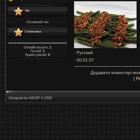
Чат
Основной чат
Статистика
Онлайн всього:
1
Гостей:
1
: Русский
Користувачів:
0
: 00:01:07
Додавати коментарі мож
[
Р
Designed by KACEP © 2026