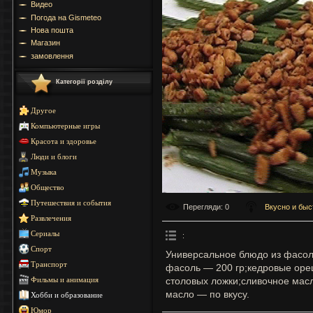
Видео
Погода на Gismeteo
Нова пошта
Магазин
замовлення
Категорії розділу
Другое
Компьютерные игры
Красота и здоровье
Люди и блоги
Музыка
Общество
Путешествия и события
Перегляди
: 0
Вкусно и быс
Развлечения
Сериалы
:
Спорт
Универсальное блюдо из фасол
Транспорт
фасоль — 200 гр;кедровые оре
столовых ложки;сливочное масл
Фильмы и анимация
масло — по вкусу.
Хобби и образование
Юмор