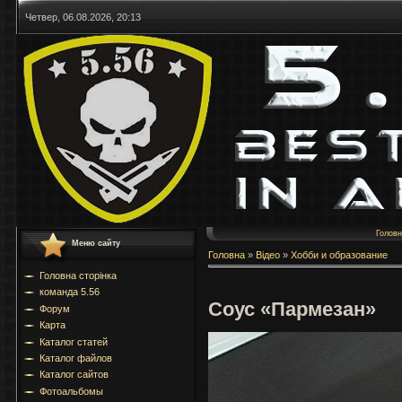
Четвер, 06.08.2026, 20:13
Голов
Меню сайту
Головна
»
Відео
»
Хобби и образование
Головна сторінка
команда 5.56
Соус «Пармезан»
Форум
Карта
Каталог статей
Каталог файлов
Каталог сайтов
Фотоальбомы