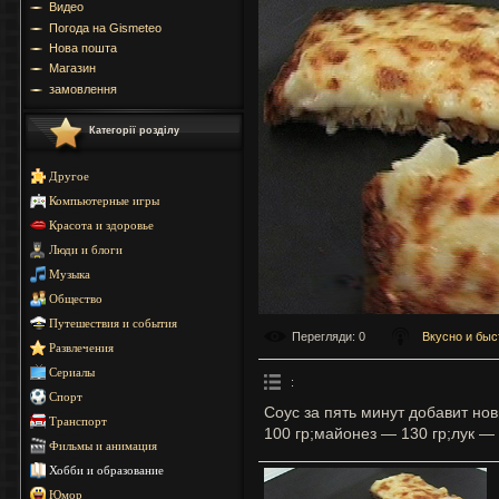
Видео
Погода на Gismeteo
Нова пошта
Магазин
замовлення
Категорії розділу
Другое
Компьютерные игры
Красота и здоровье
Люди и блоги
Музыка
Общество
Путешествия и события
Перегляди
: 0
Вкусно и быс
Развлечения
Сериалы
:
Спорт
Соус за пять минут добавит но
Транспорт
100 гр;майонез — 130 гр;лук — 
Фильмы и анимация
Хобби и образование
Юмор