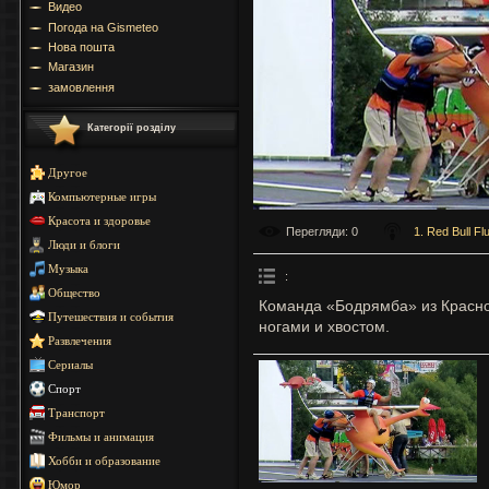
Видео
Погода на Gismeteo
Нова пошта
Магазин
замовлення
Категорії розділу
Другое
Компьютерные игры
Красота и здоровье
Перегляди
: 0
1. Red Bull Fl
Люди и блоги
Музыка
:
Общество
Команда «Бодрямба» из Краснод
Путешествия и события
ногами и хвостом.
Развлечения
Сериалы
Спорт
Транспорт
Фильмы и анимация
Хобби и образование
Юмор