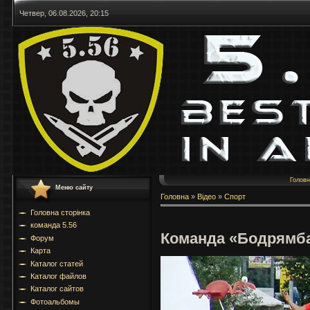
Четвер, 06.08.2026, 20:15
Голов
Меню сайту
Головна
»
Відео
»
Спорт
Головна сторінка
команда 5.56
Команда «Бодрямб
Форум
Карта
Каталог статей
Каталог файлов
Каталог сайтов
Фотоальбомы