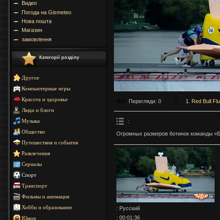
Видео
Погода на Gismeteo
Нова пошта
Магазин
замовлення
Категорії розділу
Другое
Компьютерные игры
Красота и здоровье
Перегляди
: 0
1. Red Bull Fl
Люди и блоги
:
Музыка
Общество
Огромных размеров ботинок команды «Ба
Путешествия и события
Развлечения
Сериалы
Спорт
Транспорт
Фильмы и анимация
Хобби и образование
: Русский
: 00:01:36
Юмор