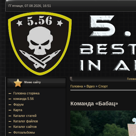
П`ятниця, 07.08.2026, 16:51
Голов
Меню сайту
Головна
»
Відео
»
Спорт
Головна сторінка
команда 5.56
Команда «Бабац»
Форум
Карта
Каталог статей
Каталог файлов
Каталог сайтов
Фотоальбомы