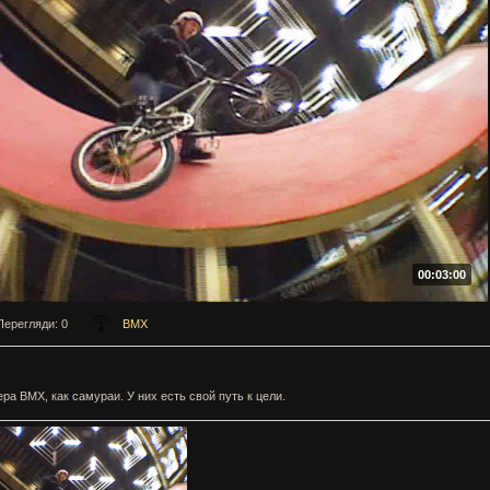
00:03:00
Перегляди
: 0
BMX
ра BMX, как самураи. У них есть свой путь к цели.