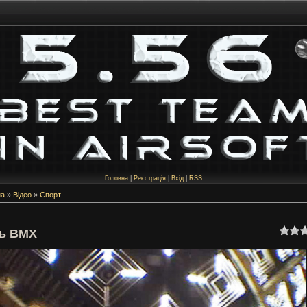
Головна
|
Реєстрація
|
Вхід
|
RSS
на
»
Відео
»
Спорт
ь BMX