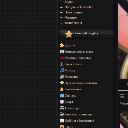
Видео
Погода на Gismeteo
Нова пошта
Магазин
замовлення
Категорії розділу
Другое
Компьютерные игры
Красота и здоровье
Люди и блоги
Музыка
Общество
Путешествия и события
Развлечения
Сериалы
:
Спорт
Масте
Транспорт
Фильмы и анимация
Хобби и образование
Юмор