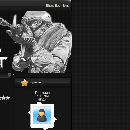
Вітаю Вас
гість
]
Профіль
П`ятниця
07.08.2026
05:14