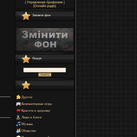
[
Управление профилем
]
[
Онлайн радіо
]
Змінити фон
Пошук
Другое
Компьютерные игры
Красота и здоровье
Люди и блоги
Музыка
Общество