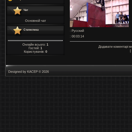
Чат
Основной чат
Статистика
: Русский
: 00:03:14
Онлайн всього:
1
Додавати коментарі м
Гостей:
1
[
Користувачів:
0
Designed by KACEP © 2026