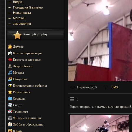
Видео
Погода на Gismeteo
Нова пошта
Магазин
замовлення
Категорії розділу
Другое
Компьютерные игры
Красота и здоровье
Люди и блоги
Музыка
Общество
Путешествия и события
Перегляди
: 0
BMX
Развлечения
Сериалы
:
Спорт
Город, скорость и самые крутые трюки 
Транспорт
Фильмы и анимация
Хобби и образование
Юмор