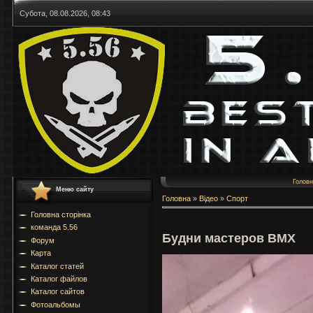
Субота, 08.08.2026, 08:43
Голов
Меню сайту
Головна
»
Відео
»
Спорт
Головна сторінка
команда 5.56
Будни мастеров BMX
Форум
Карта
Каталог статей
Каталог файлов
Каталог сайтов
Фотоальбомы