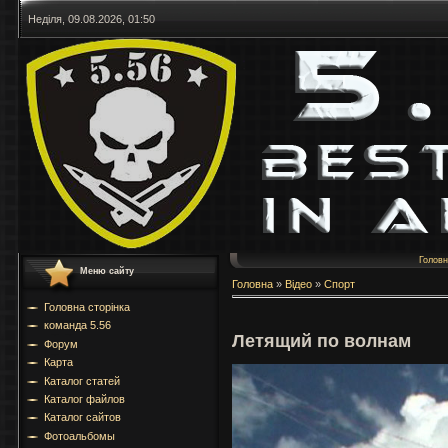
Неділя, 09.08.2026, 01:50
Голов
Меню сайту
Головна
»
Відео
»
Спорт
Головна сторінка
команда 5.56
Летящий по волнам
Форум
Карта
Каталог статей
Каталог файлов
Каталог сайтов
Фотоальбомы