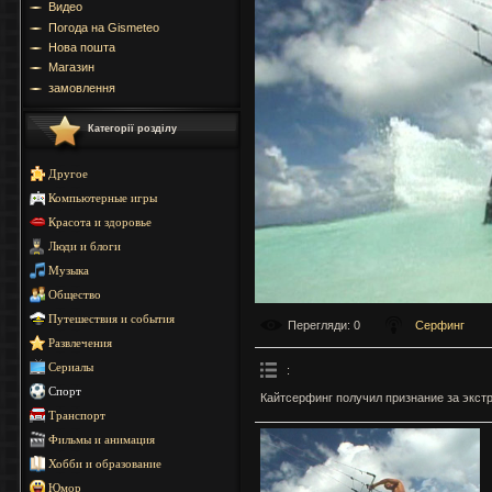
Видео
Погода на Gismeteo
Нова пошта
Магазин
замовлення
Категорії розділу
Другое
Компьютерные игры
Красота и здоровье
Люди и блоги
Музыка
Общество
Путешествия и события
Перегляди
: 0
Серфинг
Развлечения
Сериалы
:
Спорт
Кайтсерфинг получил признание за экст
Транспорт
Фильмы и анимация
Хобби и образование
Юмор