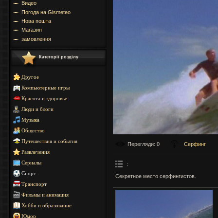
Видео
Погода на Gismeteo
Нова пошта
Магазин
замовлення
Категорії розділу
Другое
Компьютерные игры
Красота и здоровье
Люди и блоги
Музыка
Общество
Путешествия и события
Перегляди
: 0
Серфинг
Развлечения
Сериалы
:
Спорт
Секретное место серфингистов.
Транспорт
Фильмы и анимация
Хобби и образование
Юмор