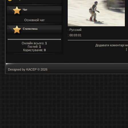
Чат
Основной чат
Статистика
: Русский
: 00:03:01
Онлайн всього:
1
Додавати коментарі м
Гостей:
1
[
Користувачів:
0
Designed by KACEP © 2026