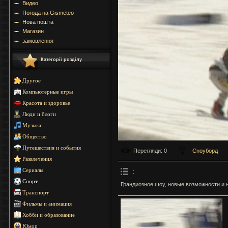
Видео
Погода на Gismeteo
Нова пошта
Магазин
замовлення
Категорії розділу
Другое
Компьютерные игры
Красота и здоровье
Люди и блоги
Музыка
Общество
Путешествия и события
Перегляди
: 0
Сноуборд
Развлечения
Сериалы
:
Спорт
Грандиозное шоу, новые возможности и 
Транспорт
Фильмы и анимация
Хобби и образование
Юмор