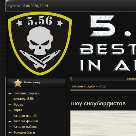
Субота, 08.08.2026, 19:24
Голов
Меню сайту
Головна
»
Відео
»
Спорт
Головна сторінка
команда 5.56
Шоу сноубордистов
Форум
Карта
Каталог статей
Каталог файлов
Каталог сайтов
Фотоальбомы