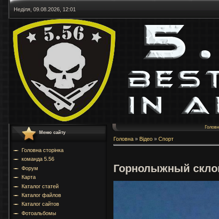
Неділя, 09.08.2026, 12:01
Голов
Меню сайту
Головна
»
Відео
»
Спорт
Головна сторінка
команда 5.56
Горнолыжный скло
Форум
Карта
Каталог статей
Каталог файлов
Каталог сайтов
Фотоальбомы