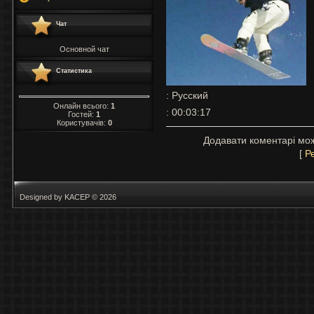
Чат
Основной чат
Статистика
: Русский
Онлайн всього:
1
: 00:03:17
Гостей:
1
Користувачів:
0
Додавати коментарі мож
[
Р
Designed by KACEP © 2026