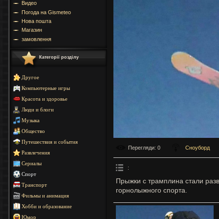
Видео
Погода на Gismeteo
Нова пошта
Магазин
замовлення
Категорії розділу
Другое
Компьютерные игры
Красота и здоровье
Люди и блоги
Музыка
Общество
Путешествия и события
Перегляди
: 0
Сноуборд
Развлечения
Сериалы
:
Спорт
Прыжки с трамплина стали разв
Транспорт
горнолыжного спорта.
Фильмы и анимация
Хобби и образование
Юмор