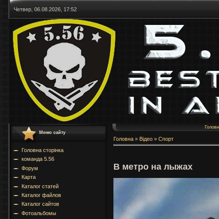
Четвер, 06.08.2026, 17:52
Голов
Меню сайту
Головна
»
Відео
»
Спорт
Головна сторінка
команда 5.56
В метро на лыжах
Форум
Карта
Каталог статей
Каталог файлов
Каталог сайтов
Фотоальбомы