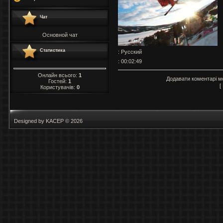
Чат
Основной чат
Статистика
: Русский
: 00:02:49
Онлайн всього:
1
Додавати коментарі м
Гостей:
1
[
Користувачів:
0
Designed by KACEP © 2026