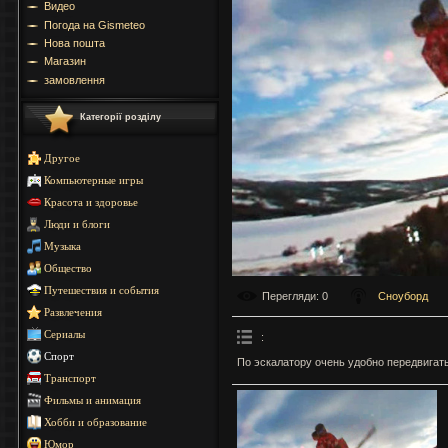
Видео
Погода на Gismeteo
Нова пошта
Магазин
замовлення
Категорії розділу
Другое
Компьютерные игры
Красота и здоровье
Люди и блоги
Музыка
Общество
Путешествия и события
Перегляди
: 0
Сноуборд
Развлечения
Сериалы
:
Спорт
По эскалатору очень удобно передвигат
Транспорт
Фильмы и анимация
Хобби и образование
Юмор