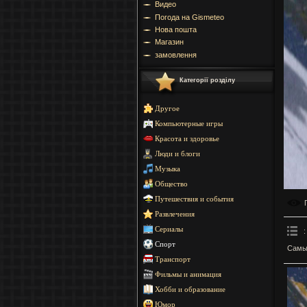
Видео
Погода на Gismeteo
Нова пошта
Магазин
замовлення
Категорії розділу
Другое
Компьютерные игры
Красота и здоровье
Люди и блоги
Музыка
Общество
Путешествия и события
Развлечения
Сериалы
:
Спорт
Самый
Транспорт
Фильмы и анимация
Хобби и образование
Юмор