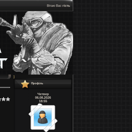
Вітаю Вас
гість
]
Профіль
Четвер
06.08.2026
18:55