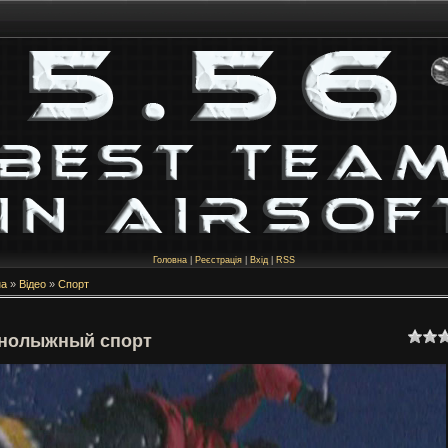
Головна
|
Реєстрація
|
Вхід
|
RSS
на
»
Відео
»
Спорт
нолыжный спорт