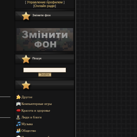
[
Управление профилем
]
[
Онлайн радіо
]
Змінити фон
Пошук
Другое
Компьютерные игры
Красота и здоровье
Люди и блоги
Музыка
Общество