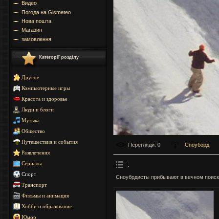
Видео
Погода на Gismeteo
Нова пошта
Магазин
замовлення
Категорії розділу
Другое
Компьютерные игры
Красота и здоровье
Люди и блоги
Музыка
Общество
Путешествия и события
Перегляди
: 0
Сноуборд
Развлечения
Сериалы
:
Спорт
Сноубрдисты прибывают в вечном поиск
Транспорт
Фильмы и анимация
Хобби и образование
Юмор