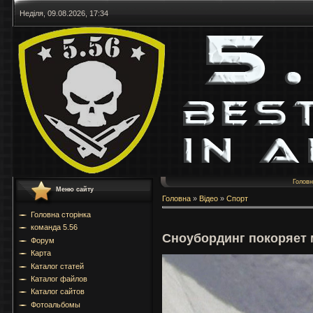
Неділя, 09.08.2026, 17:34
Голов
Меню сайту
Головна
»
Відео
»
Спорт
Головна сторінка
команда 5.56
Сноубординг покоряет
Форум
Карта
Каталог статей
Каталог файлов
Каталог сайтов
Фотоальбомы