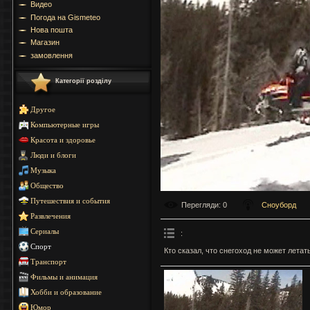
Видео
Погода на Gismeteo
Нова пошта
Магазин
замовлення
Категорії розділу
Другое
Компьютерные игры
Красота и здоровье
Люди и блоги
Музыка
Общество
Путешествия и события
Перегляди
: 0
Сноуборд
Развлечения
Сериалы
:
Спорт
Кто сказал, что снегоход не может летат
Транспорт
Фильмы и анимация
Хобби и образование
Юмор