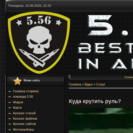
Понеділок, 10.08.2026, 22:33
Голов
Меню сайту
Головна
»
Відео
»
Спорт
Головна сторінка
команда 5.56
Куда крутить руль?
Форум
Карта
Каталог статей
Каталог файлов
Каталог сайтов
Фотоальбомы