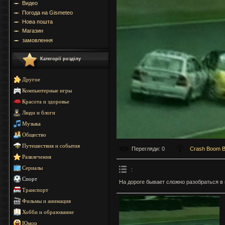
Видео
Погода на Gismeteo
Нова пошта
Магазин
замовлення
Категорії розділу
Другое
Компьютерные игры
Красота и здоровье
Люди и блоги
Музыка
Общество
Путешествия и события
Перегляди
: 0
Crash Boom 
Развлечения
Сериалы
:
Спорт
На дороге бывает сложно разобраться в 
Транспорт
Фильмы и анимация
Хобби и образование
Юмор