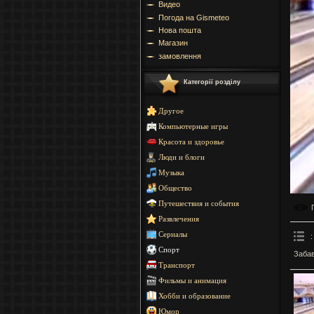
Видео
Погода на Gismeteo
Нова пошта
Магазин
замовлення
Категорії розділу
Другое
Компьютерные игры
Красота и здоровье
Люди и блоги
Музыка
Общество
Путешествия и события
Развлечения
Сериалы
:
Спорт
Забав
Транспорт
Фильмы и анимация
Хобби и образование
Юмор