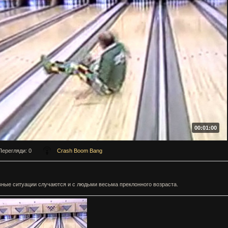
00:01:00
Перегляди
: 0
Crash Boom Bang
ные ситуации случаются и с людьми весьма преклонного возраста.