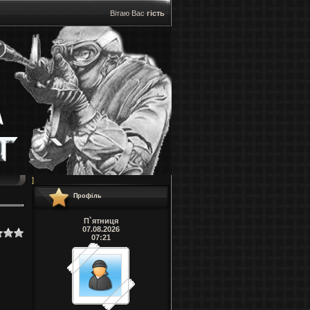
Вітаю Вас
гість
]
Профіль
П`ятниця
07.08.2026
07:21