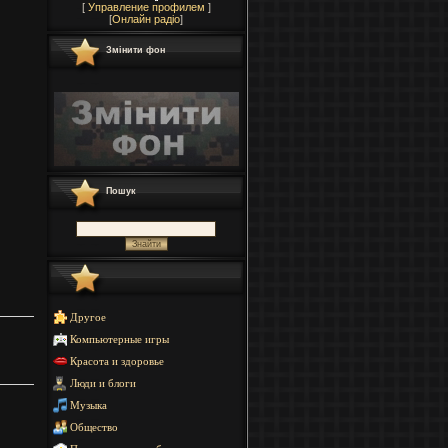
[
Управление профилем
]
[
Онлайн радіо
]
Змінити фон
Пошук
Другое
Компьютерные игры
Красота и здоровье
Люди и блоги
Музыка
Общество