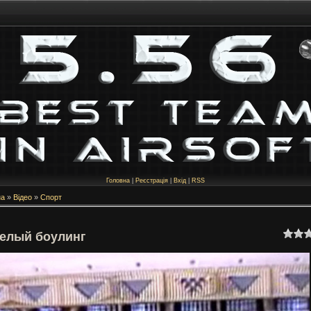
Головна
|
Реєстрація
|
Вхід
|
RSS
на
»
Відео
»
Спорт
елый боулинг