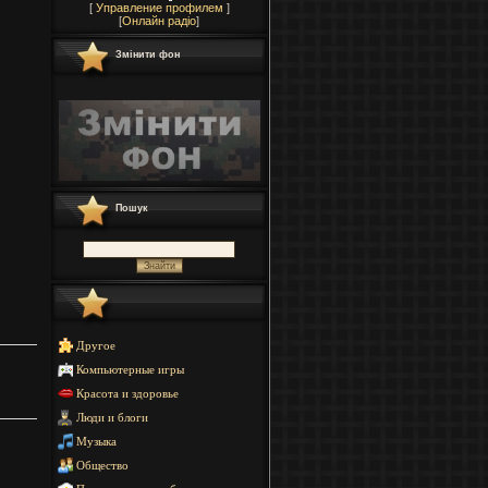
[
Управление профилем
]
[
Онлайн радіо
]
Змінити фон
Пошук
Другое
Компьютерные игры
Красота и здоровье
Люди и блоги
Музыка
Общество