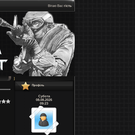
Вітаю Вас
гість
]
Профіль
Субота
08.08.2026
09:23