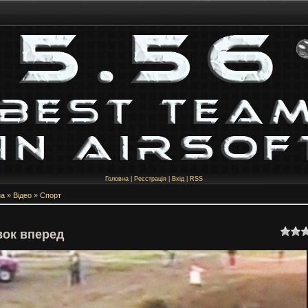
Головна
|
Реєстрація
|
Вхід
|
RSS
на
»
Відео
»
Спорт
ок вперед