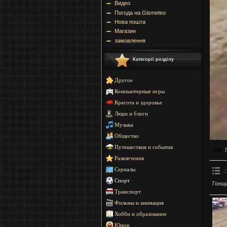
Видео
Погода на Gismeteo
Нова пошта
Магазин
замовлення
Категорії розділу
Другое
Компьютерные игры
Красота и здоровье
Люди и блоги
Музыка
Общество
Путешествия и события
Развлечения
Сериалы
:
Спорт
Гонщи
Транспорт
Фильмы и анимация
Хобби и образование
Юмор