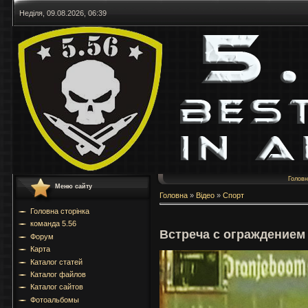
Неділя, 09.08.2026, 06:39
Голов
Меню сайту
Головна
»
Відео
»
Спорт
Головна сторінка
команда 5.56
Встреча с ограждением
Форум
Карта
Каталог статей
Каталог файлов
Каталог сайтов
Фотоальбомы