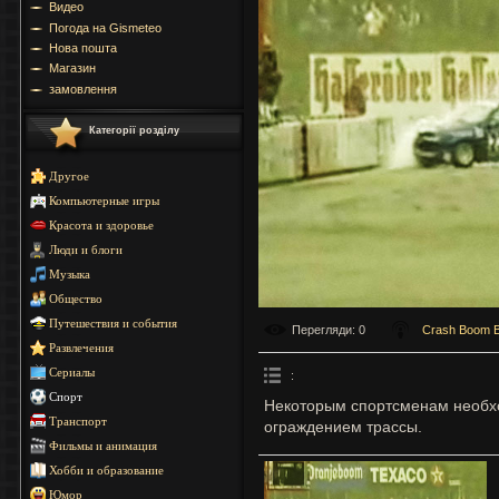
Видео
Погода на Gismeteo
Нова пошта
Магазин
замовлення
Категорії розділу
Другое
Компьютерные игры
Красота и здоровье
Люди и блоги
Музыка
Общество
Путешествия и события
Перегляди
: 0
Crash Boom 
Развлечения
Сериалы
:
Спорт
Некоторым спортсменам необхо
Транспорт
ограждением трассы.
Фильмы и анимация
Хобби и образование
Юмор